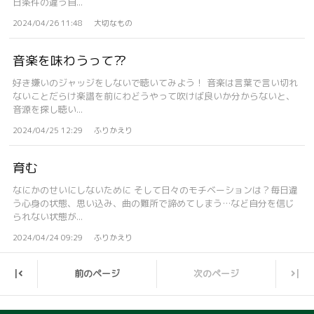
日条件の違う自...
2024/04/26 11:48
大切なもの
音楽を味わうって⁇
好き嫌いのジャッジをしないで聴いてみよう！ 音楽は言葉で言い切れ
ないことだらけ楽譜を前にわどうやって吹けば良いか分からないと、
音源を探し聴い...
2024/04/25 12:29
ふりかえり
育む
なにかのせいにしないために そして日々のモチベーションは？毎日違
う心身の状態、思い込み、曲の難所で諦めてしまう…など自分を信じ
られない状態が...
2024/04/24 09:29
ふりかえり
前のページ
次のページ
|
|