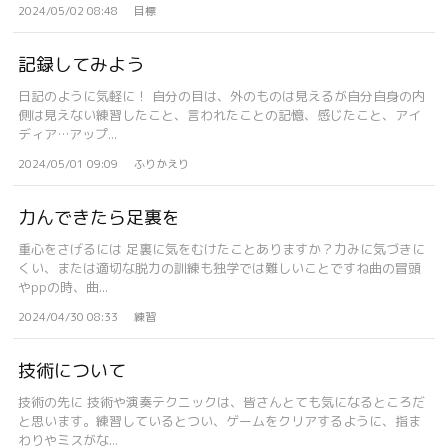
2024/05/02 08:48
目標
記録してみよう
日記のように気軽に！ 自分の目は、外のものは見えるが自分自身の内
側は見えない練習したこと、言われたことの記憶、感じたこと、アイ
ディア…アップ...
2024/05/01 09:09
ふりかえり
力んできたら足裏を
重心をさげるには 足裏に気をむけたことありますか？力みに気づきに
くい、または適切な脱力の訓練も独学では難しいことですね曲の冒頭
やppの時、曲...
2024/04/30 08:33
練習
技術について
技術の先に 技術や演奏テクニックは、皆さんとても気になるところだ
と思います。練習しているとつい、ゲームをクリアするように、指ま
わりやミスがな...