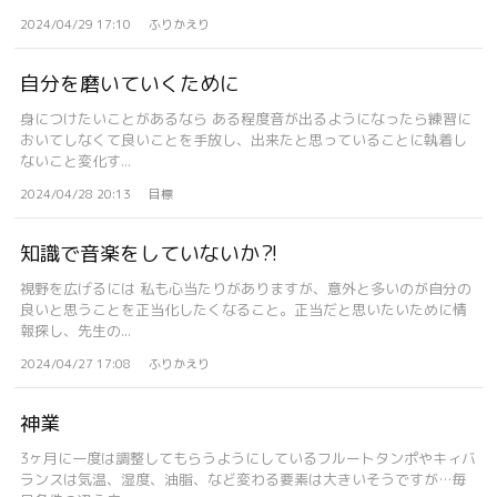
2024/04/29 17:10
ふりかえり
自分を磨いていくために
身につけたいことがあるなら ある程度音が出るようになったら練習に
おいてしなくて良いことを手放し、出来たと思っていることに執着し
ないこと変化す...
2024/04/28 20:13
目標
知識で音楽をしていないか⁈
視野を広げるには 私も心当たりがありますが、意外と多いのが自分の
良いと思うことを正当化したくなること。正当だと思いたいために情
報探し、先生の...
2024/04/27 17:08
ふりかえり
神業
3ヶ月に一度は調整してもらうようにしているフルートタンポやキィバ
ランスは気温、湿度、油脂、など変わる要素は大きいそうですが…毎