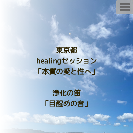
T
o
g
g
l
e
n
a
v
i
東京都
g
a
healingセッション
t
i
o
「本質の愛と性へ」
n
浄化の笛
「目醒めの音」