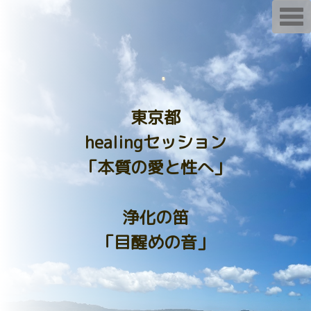
T
o
g
g
l
e
n
a
v
i
東京都
g
a
healingセッション
t
i
o
「本質の愛と性へ」
n
浄化の笛
「目醒めの音」